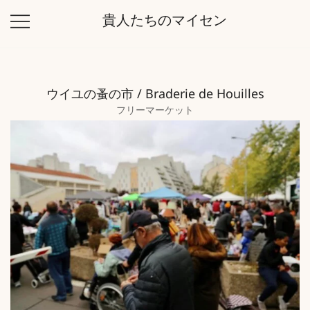
コ
貴人たちのマイセン
ン
テ
ン
ツ
ウイユの蚤の市 / Braderie de Houilles
に
フリーマーケット
ス
キ
ッ
プ