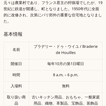
元々は農業村であり、フランス君主の狩猟場でしたが、19
世紀に鉄道が開通し、町となりました。1950年代に全面
的に改修され、次第にパリ郊外の重要な住宅地となりまし
た。
基本情報
ブラデリー・ドゥ・ウイユ / Braderie
名前
de Houilles
開催日
毎年10月の第1日曜日
時間
8 a.m. – 6 p.m.
入場料
無料
取り扱い商
古いキッチン用品、おもちゃ、一般家庭
品
用品、織物、革製品、宝飾品、装飾品