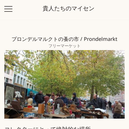
コ
貴人たちのマイセン
ン
テ
ン
ツ
プロンデルマルクトの蚤の市 / Prondelmarkt
に
フリーマーケット
ス
キ
ッ
プ