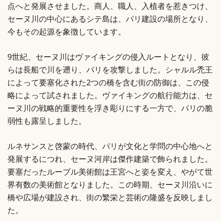
点へと発展させました。商人、職人、入植者を惹きつけ、
セーヌ川の中心にあるシテ島は、パリ建設の場所となり、
今もその起源を象徴しています。
9世紀、セーヌ川はヴァイキングの侵入ルートとなり、彼
らは長船で川を遡り、パリを攻撃しました。シャルル禿王
によって要塞化された2つの橋を含む街の防御は、この侵
略によって試されました。ヴァイキングの航行能力は、セ
ーヌ川の戦略的重要性を浮き彫りにする一方で、パリの脆
弱性も露呈しました。
ルネサンスと啓蒙の時代、パリが文化と学問の中心地へと
発展するにつれ、セーヌ河岸は傑作建築で飾られました。
要塞だったルーブル美術館は王宮へと姿を変え、やがて世
界有数の美術館となりました。この時期、セーヌ川沿いに
橋や広場が建設され、街の繁栄と芸術の隆盛を反映しまし
た。