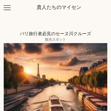
コ
貴人たちのマイセン
ン
テ
ン
ツ
パリ旅行者必見のセーヌ川クルーズ
に
観光スポット
ス
キ
ッ
プ