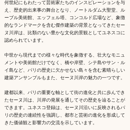
何世紀にもわたって芸術家たちのインスピレーションを与
え、歴史的出来事の舞台となり、ノートルダム大聖堂、ル
ーブル美術館、エッフェル塔、コンコルド広場など、象徴
的なランドマークを含む傑作建築の背景となってきたセー
ヌ川岸は、比類のない豊かな文化的景観としてユネスコに
認められています。
中世から現代までの様々な時代を象徴する、壮大なモニュ
メントや美術館だけでなく、橋や岸壁、シテ島やサン・ル
イ島など、パリの歴史に欠かせない島々を含む素晴らしい
建築アンサンブルもまた、セーヌ川岸の魅力の一つです。
建都以来、パリの重要な軸として街の進化と共に歩んでき
たセーヌ川は、川岸の発展を通してその歴史を辿ることが
できます。ユネスコ登録は、セーヌ川沿いに反映されるパ
リの歴史の連続性を強調し、都市と芸術の進化を形成して
きた価値観と影響力の交流を示しています。