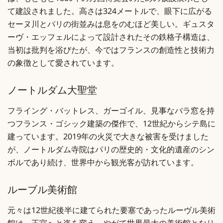
は、もともと1889年の万国博覧会のための仮設展示とし
て建設されました。高さは324メートルで、眼下に広がる
セーヌ川とパリの街並みは息をのむほど美しい。ギュスタ
ーヴ・エッフェルによって設計されたその鉄格子構造は、
当初は批判を浴びたが、今ではフランスの創造性と技術力
の象徴として愛されています。
ノートルダム大聖堂
フライング・バットレス、ガーゴイル、見事なバラ窓を持
つフランス・ゴシック建築の傑作で、12世紀からシテ島に
建っています。2019年の火災で大きな被害を受けました
が、ノートルダム寺院はパリの歴史的・文化的遺産のシン
ボルであり続け、世界中から観光客が訪れています。
ルーブル美術館
元々は12世紀後半に建てられた要塞であったルーヴル美術