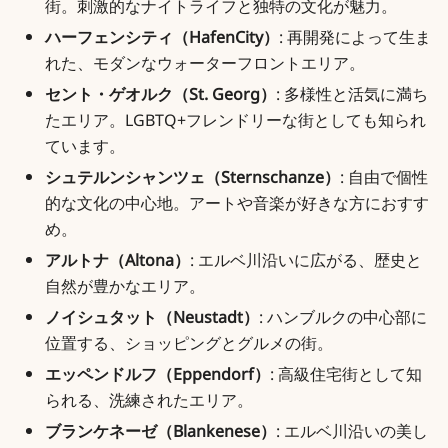
街。刺激的なナイトライフと独特の文化が魅力。
ハーフェンシティ（HafenCity）
: 再開発によって生ま
れた、モダンなウォーターフロントエリア。
セント・ゲオルク（St. Georg）
: 多様性と活気に満ち
たエリア。LGBTQ+フレンドリーな街としても知られ
ています。
シュテルンシャンツェ（Sternschanze）
: 自由で個性
的な文化の中心地。アートや音楽が好きな方におすす
め。
アルトナ（Altona）
: エルベ川沿いに広がる、歴史と
自然が豊かなエリア。
ノイシュタット（Neustadt）
: ハンブルクの中心部に
位置する、ショッピングとグルメの街。
エッペンドルフ（Eppendorf）
: 高級住宅街として知
られる、洗練されたエリア。
ブランケネーゼ（Blankenese）
: エルベ川沿いの美し