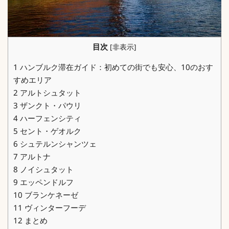
目次
[
非表示
]
1
ハンブルク滞在ガイド：初めての街でも安心、10のおす
すめエリア
2
アルトシュタット
3
ザンクト・パウリ
4
ハーフェンシティ
5
セント・ゲオルク
6
シュテルンシャンツェ
7
アルトナ
8
ノイシュタット
9
エッペンドルフ
10
ブランケネーゼ
11
ヴィンターフーデ
12
まとめ