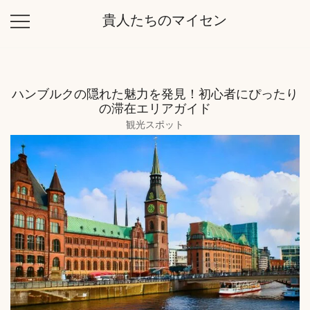
コ
貴人たちのマイセン
ン
テ
ン
ツ
ハンブルクの隠れた魅力を発見！初心者にぴったり
に
の滞在エリアガイド
ス
観光スポット
キ
ッ
プ