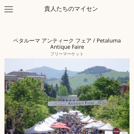
コ
貴人たちのマイセン
ン
テ
ン
ツ
ペタルーマ アンティーク フェア / Petaluma
に
Antique Faire
ス
フリーマーケット
キ
ッ
プ