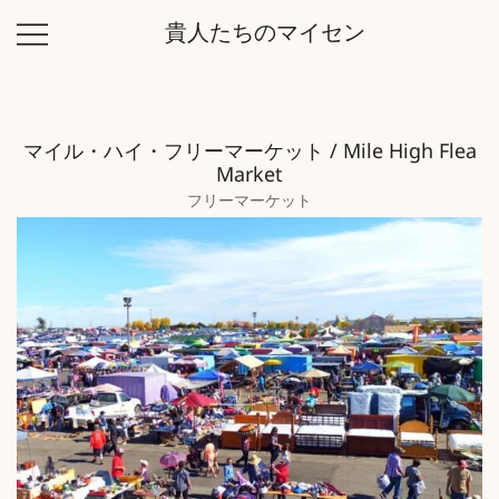
コ
貴人たちのマイセン
ン
テ
ン
ツ
マイル・ハイ・フリーマーケット / Mile High Flea
に
Market
ス
フリーマーケット
キ
ッ
プ