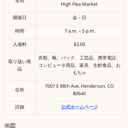
名前
High Flea Market
開催日
金 – 日
時間
7 a.m. – 5 p.m.
入場料
$3.00
衣類、靴、バック、工芸品、携帯電話、
取り扱い商
コンピュータ用品、家具、生鮮食品、お
品
もちゃ
7007 E 88th Ave, Henderson, CO
住所
80640
詳細
公式ホームページ
地図