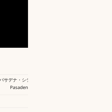
パサデナ・シティカレッジ・フリーマーケット
Pasadena City College Flea Market
毎月第1日曜日