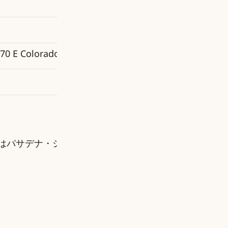
無料
7時～15時
70 E Colorado Blvd. Pasadena California 91106
公式ホームページ
場はパサデナ・シティ・カレッジ大学内の駐車場です。