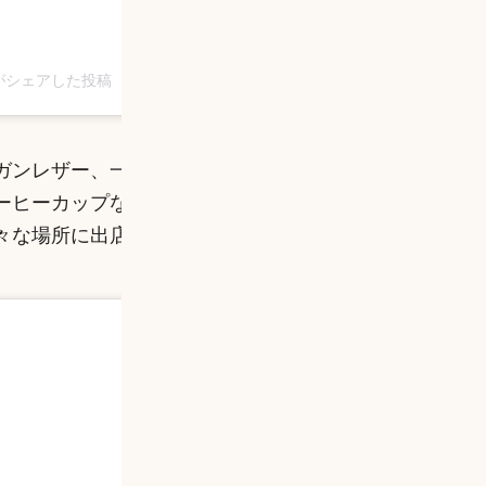
oto)がシェアした投稿
ガンレザー、一人暮らしにぴったりの家具、またはロ
ーヒーカップなど思いもよらないアイテムもたくさん
々な場所に出店していて見逃してしまうところです。