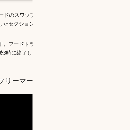
コードのスワップミートでも有名です。南カリフォルニ
したセクションを持つ蚤の市です。
す。フードトラックも敷地内にあり、豊富な種類の食
後3時に終了しますが、ベンダーはお昼を過ぎると店
リーマーケットのYoutube動画