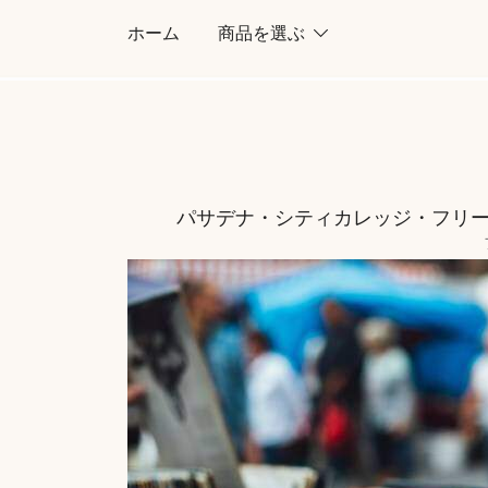
コ
ホーム
商品を選ぶ
ン
テ
ン
ツ
に
ス
パサデナ・シティカレッジ・フリーマーケット‐P
キ
ッ
プ