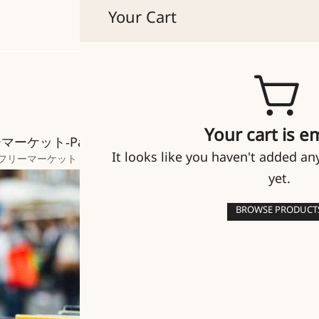
Your Cart
貴人たちのマイセン
Your cart is e
asadena City College Flea Market
It looks like you haven't added an
フリーマーケット
yet.
BROWSE PRODUCT