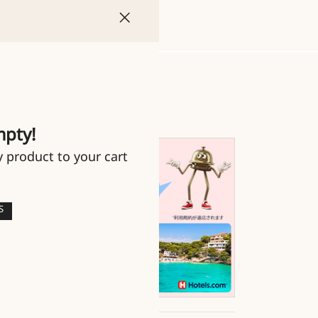
mpty!
y product to your cart
S