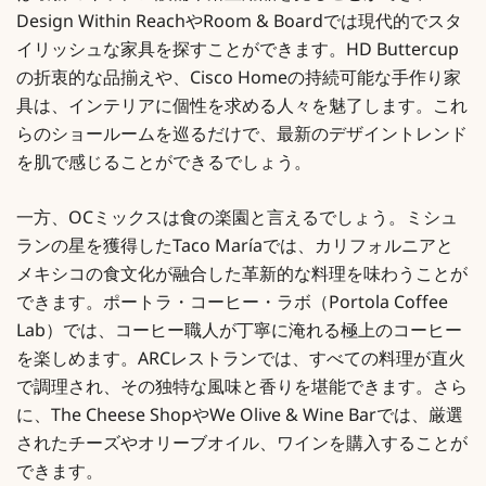
Design Within ReachやRoom & Boardでは現代的でスタ
イリッシュな家具を探すことができます。HD Buttercup
の折衷的な品揃えや、Cisco Homeの持続可能な手作り家
具は、インテリアに個性を求める人々を魅了します。これ
らのショールームを巡るだけで、最新のデザイントレンド
を肌で感じることができるでしょう。
一方、OCミックスは食の楽園と言えるでしょう。ミシュ
ランの星を獲得したTaco Maríaでは、カリフォルニアと
メキシコの食文化が融合した革新的な料理を味わうことが
できます。ポートラ・コーヒー・ラボ（Portola Coffee
Lab）では、コーヒー職人が丁寧に淹れる極上のコーヒー
を楽しめます。ARCレストランでは、すべての料理が直火
で調理され、その独特な風味と香りを堪能できます。さら
に、The Cheese ShopやWe Olive & Wine Barでは、厳選
されたチーズやオリーブオイル、ワインを購入することが
できます。