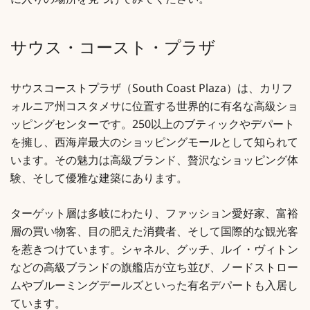
に入りの場所を見つけてみてください。
サウス・コースト
・
プラザ
サウスコーストプラザ（South Coast Plaza）は、カリフ
ォルニア州コスタメサに位置する世界的に有名な高級ショ
ッピングセンターです。250以上のブティックやデパート
を擁し、西海岸最大のショッピングモールとして知られて
います。その魅力は高級ブランド、贅沢なショッピング体
験、そして優雅な建築にあります。
ターゲット層は多岐にわたり、ファッション愛好家、富裕
層の買い物客、目の肥えた消費者、そして国際的な観光客
を惹きつけています。シャネル、グッチ、ルイ・ヴィトン
などの高級ブランドの旗艦店が立ち並び、ノードストロー
ムやブルーミングデールズといった有名デパートも入居し
ています。