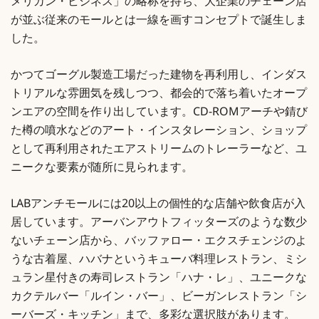
メリカン・ビジネス」の略称を持ち、大企業のチェーン店
が並ぶ従来のモールとは一線を画すコンセプトで誕生しま
した。
かつてゴーグル製造工場だった建物を再利用し、インダス
トリアルな雰囲気を残しつつ、都会的で落ち着いたオープ
ンエアの空間を作り出しています。CD-ROMアーチや錆び
た樽の噴水などのアート・インスタレーション、ショップ
として再利用されたエアストリームのトレーラーなど、ユ
ニークな要素が随所に見られます。
LABアンチモールには20以上の個性的な店舗や飲食店が入
居しています。アーバンアウトフィッターズのような数少
ないチェーン店から、バッファロー・エクスチェンジのよ
うな古着屋、ハバナというキューバ料理レストラン、ミシ
ュラン星付きの寿司レストラン「ハナ・レ」、ユニークな
カクテルバー「ルイン・バー」、ビーガンレストラン「シ
ーバーズ・キッチン」まで、多彩な選択肢があります。