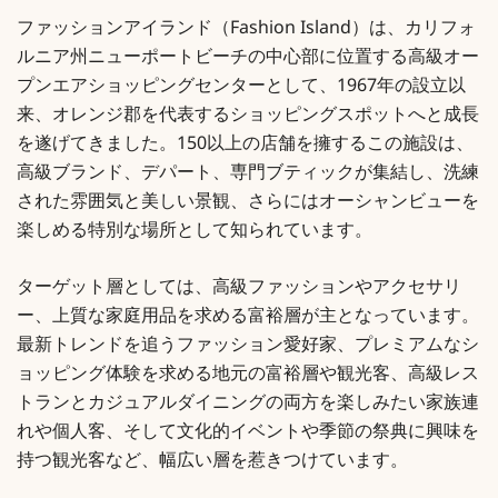
ファッションアイランド（Fashion Island）は、カリフォ
ルニア州ニューポートビーチの中心部に位置する高級オー
プンエアショッピングセンターとして、1967年の設立以
来、オレンジ郡を代表するショッピングスポットへと成長
を遂げてきました。150以上の店舗を擁するこの施設は、
高級ブランド、デパート、専門ブティックが集結し、洗練
された雰囲気と美しい景観、さらにはオーシャンビューを
楽しめる特別な場所として知られています。
ターゲット層としては、高級ファッションやアクセサリ
ー、上質な家庭用品を求める富裕層が主となっています。
最新トレンドを追うファッション愛好家、プレミアムなシ
ョッピング体験を求める地元の富裕層や観光客、高級レス
トランとカジュアルダイニングの両方を楽しみたい家族連
れや個人客、そして文化的イベントや季節の祭典に興味を
持つ観光客など、幅広い層を惹きつけています。