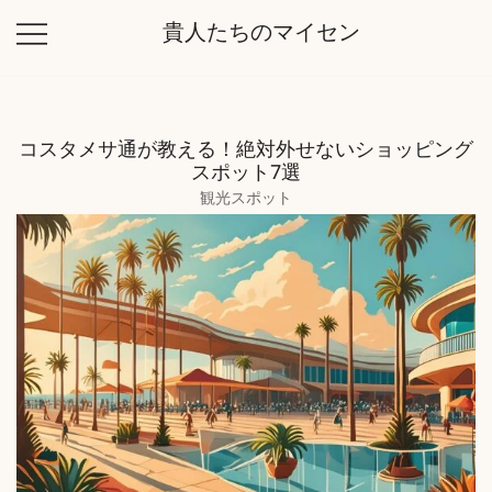
コ
貴人たちのマイセン
ン
テ
ン
ツ
コスタメサ通が教える！絶対外せないショッピング
に
スポット7選
ス
観光スポット
キ
ッ
プ