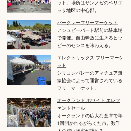
ット。場所はサンノゼのベリエ
ッサ地区の中心部。
バークレーフリーマーケット
アシュビーバート駅前の駐車場
で開催。自由奔放に生きるヒッ
ピーのセンスを味わえる。
エレクトリックス フリーマーケ
ット
シリコンバレーのアマチュア無
線協会によって運営されている
フリーマーケット。
オークランド ホワイト エレフ
ァントセール
オークランドの広大な倉庫で年
1回開かれるがらくた市。数千