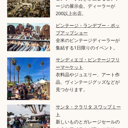
ージの展示会。ディーラーが
200以上出店。
ビンテージ・ランデブー・ポッ
プアップショー
全米のビンテージディーラーが
集結する1日限りのイベント。
サンディエゴ・ビンテージフリ
ーマーケット
衣料品やジュエリー、アート作
品、ヴィンテージグッズなどが
見つかります。
サンタ・クラリタ スワップミー
ト
新しいものとガレージセールの