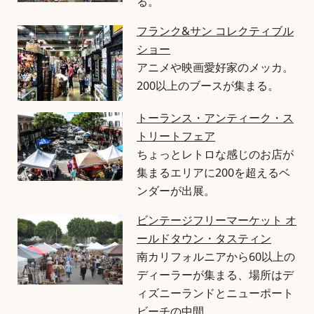
る。
フランク&サン コレクティブル
ショー
アニメや映画愛好家のメッカ。
200以上のブースが集まる。
トーランス・アンティーク・ス
トリートフェア
ちょっとレトロな感じのお店が
集まるエリアに200を超えるベ
ンダーが出展。
ビンテージフリーマーケット オ
ールドタウン・タスティン
南カリフォルニアから60以上の
ディーラーが集まる、場所はデ
ィズニーランドとニューポート