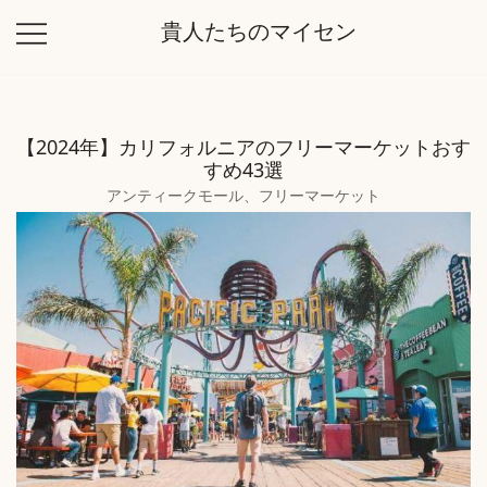
コ
貴人たちのマイセン
ン
テ
ン
ツ
【2024年】カリフォルニアのフリーマーケットおす
に
すめ43選
ス
アンティークモール
、
フリーマーケット
キ
ッ
プ