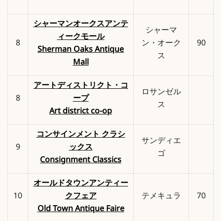
シャーマンオークスアンテ
シャーマ
ィークモール
8
ン・オーク
90
Sherman Oaks Antique
ス
Mall
アートディストリクト・コ
ロサンゼル
8
ープ
ス
Art district co-op
コンサインメント クラシ
サンディエ
9
ックス
ゴ
Consignment Classics
オールドタウンアンティー
10
クフェア
テメキュラ
70
Old Town Antique Faire