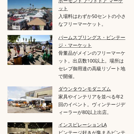
ボーモント アウトドア マーケ
ット
入場料はわずか50セントの小さ
なフリーマーケット。
パームスプリングス・ビンテー
ジ・マーケット
骨董品がメインのフリーマーケ
ット。出店数100以上。場所は
セレブ御用達の高級リゾート地
で開催。
ダウンタウンモダニズム
家具やインテリアを並べる年2
回のイベント。ヴィンテージデ
ィーラーが80以上出店。
インスピレーションLA
ビンテージ好きが集まるビンテ