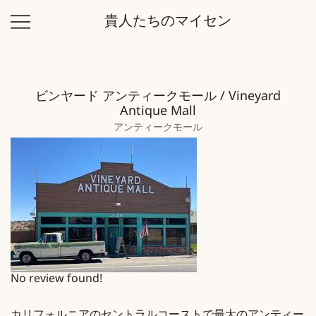
コ
貴人たちのマイセン
ン
テ
ン
ツ
ビンヤード アンティークモール / Vineyard
に
Antique Mall
ス
アンティークモール
キ
ッ
プ
No review found!