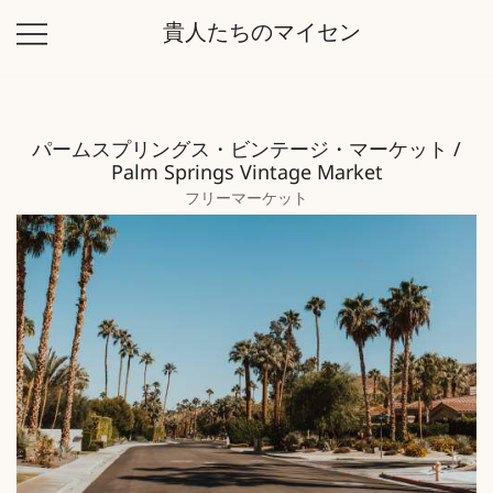
コ
貴人たちのマイセン
ン
テ
ン
ツ
パームスプリングス・ビンテージ・マーケット /
に
Palm Springs Vintage Market
ス
フリーマーケット
キ
ッ
プ