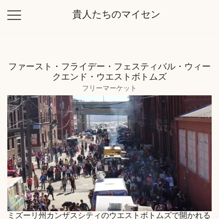
コ
貴人たちのマイセン
ン
テ
ン
ツ
ファースト・フライデー・フェスティバル・ウィー
に
クエンド・ウエストボトムズ
ス
フリーマーケット
キ
ッ
プ
ミズーリ州カンザスシティのウエストボトムズで開かれる