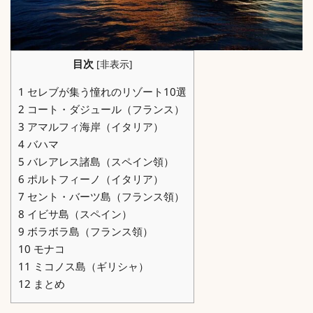
目次
[
非表示
]
1
セレブが集う憧れのリゾート10選
2
コート・ダジュール（フランス）
3
アマルフィ海岸（イタリア）
4
バハマ
5
バレアレス諸島（スペイン領）
6
ポルトフィーノ（イタリア）
7
セント・バーツ島（フランス領）
8
イビサ島（スペイン）
9
ボラボラ島（フランス領）
10
モナコ
11
ミコノス島（ギリシャ）
12
まとめ