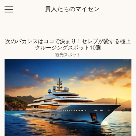
コ
貴人たちのマイセン
ン
テ
ン
ツ
次のバカンスはココで決まり！セレブが愛する極上
に
クルージングスポット10選
ス
観光スポット
キ
ッ
プ