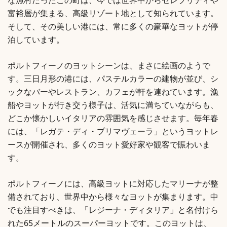
な漁村だったこの町は、今では世界中からセレブリティや
富裕層が集まる、高級リゾート地として知られています。
そして、その美しい港には、常に多くの豪華なヨットが停
泊しています。
ポルトフィーノのヨットシーンは、まさに絵画のようで
す。三日月形の港には、パステルカラーの建物が並び、シ
ックなバーやレストラン、カフェが軒を連ねています。漁
船やヨットが行き交う様子は、活気に満ちていながらも、
どこか懐かしいイタリアの雰囲気を感じさせます。毎年春
には、「レガテ・ディ・プリマヴェーラ」というヨットレ
ースが開催され、多くのヨット愛好家や観客で賑わいま
す。
ポルトフィーノには、高級ヨットに対応したマリーナが整
備されており、世界中から様々なヨットが集まります。中
でも注目すべきは、「レジーナ・ディタリア」と名付けら
れた65メートルのスーパーヨットです。このヨットは、