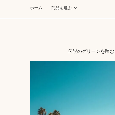
コ
ホーム
商品を選ぶ
ン
テ
ン
ツ
に
ス
伝説のグリーンを踏む
キ
ッ
プ