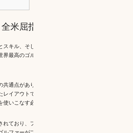
全米屈指の名門コース10選
とスキル、そして自然との調和が試される芸術です。
世界最高のゴルフコースです。では、なぜ特定のコー
の共通点があります。まず、熟練ゴルファーにとって
たレイアウトです。個性豊かでチャレンジングなホー
を使いこなす必要があります。
されており、フェアなプレー環境を提供します。
歴史