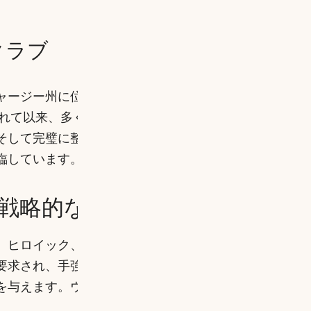
クラブ
ャージー州に位置する、世界屈指の名門ゴルフコース
されて以来、多くのゴルファーを魅了し続け、その挑戦
そして完璧に整備されたコンディションで、世界中の
臨しています。
た戦略的なコースレイアウト
、ヒロイック、戦略的な要素が巧みに織り込まれたコ
要求され、手強いハザードと洗練されたグリーンコン
を与えます。ウェイストエリアは容赦なく、ショット
。