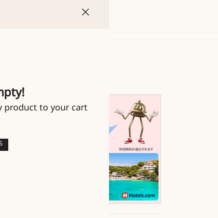
mpty!
y product to your cart
S