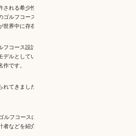
許される希少性と名声の高さが、コースの価値をさら
のゴルフコースの魅力の一つです。海沿いや山岳、森
が世界中に存在します。
ルフコース設計に多大な影響を与えてきました。その
モデルとしています。
そして何より、世界最高のゴル
名作です。
られてきましたが、その本質的な特徴と設計思想は変
のゴルフコース
についてさらに詳しく掘り下げていきま
計者などを紹介します。ゴルフファン必見の内容です