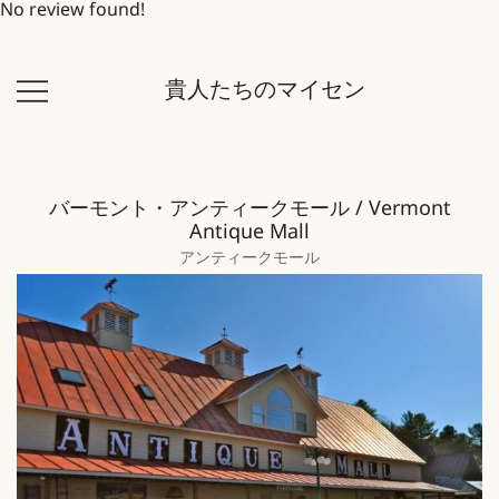
No review found!
コ
貴人たちのマイセン
ン
テ
ン
ツ
バーモント・アンティークモール / Vermont
に
Antique Mall
ス
アンティークモール
キ
ッ
プ