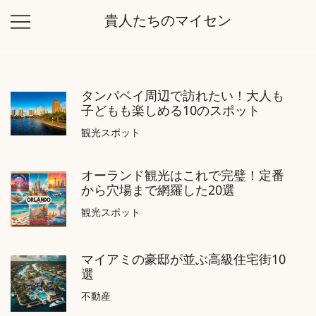
コ
貴人たちのマイセン
ン
テ
ン
ツ
タンパベイ周辺で訪れたい！大人も
に
子どもも楽しめる10のスポット
ス
キ
観光スポット
ッ
プ
オーランド観光はこれで完璧！定番
から穴場まで網羅した20選
観光スポット
マイアミの豪邸が並ぶ高級住宅街10
選
不動産