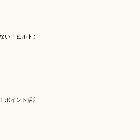
ない！ヒルトングループホテル予約の裏ワザ
！ポイント活用で旅行費をグッと減らそう