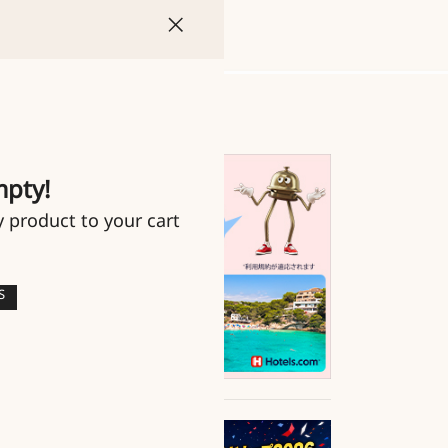
mpty!
y product to your cart
S