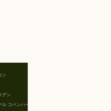
セン
お買い物カゴ
マイアカウント
スデン
購入手続き
ヤル コペンハーゲン
特定商取引法に基づく表