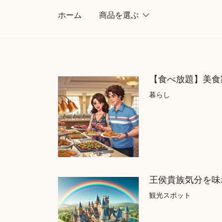
コ
ホーム
商品を選ぶ
ン
テ
ン
ツ
に
【食べ放題】美食
ス
暮らし
キ
ッ
プ
王侯貴族気分を味
観光スポット