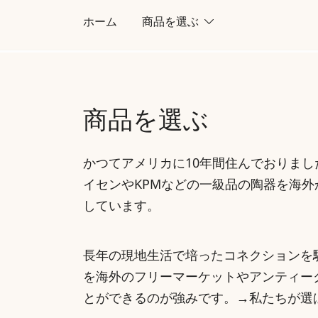
コ
ホーム
商品を選ぶ
ン
テ
ン
ツ
商品を選ぶ
に
ス
キ
かつてアメリカに10年間住んでおりま
ッ
イセンやKPMなどの一級品の陶器を海
プ
しています。
長年の現地生活で培ったコネクションを
を海外のフリーマーケットやアンティー
とができるのが強みです。→
私たちが選