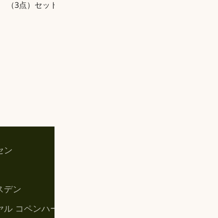
（3点）セット
¥
LOAD MORE
セン
お買い物カゴ
マイアカウント
スデン
購入手続き
ヤル コペンハーゲン
特定商取引法に基づく表