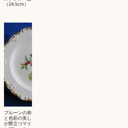
（24.5cm）
マイセンのカッ
¥
プ＆ソーサーBフ
プルーンの表情
ォーム
¥
98,560
(税
と色彩の美しさ
込）
が際立つマイセ