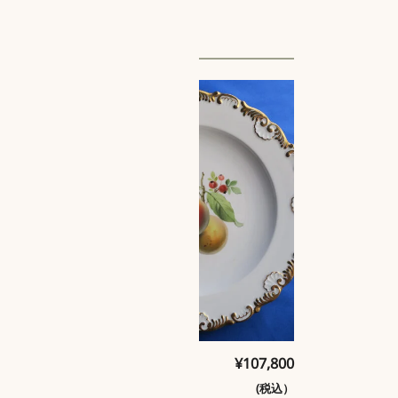
タイムレスな魅
35,750
¥
107,800
(税
力を放つマイセ
込）
(税込）
ンのフルーツ皿