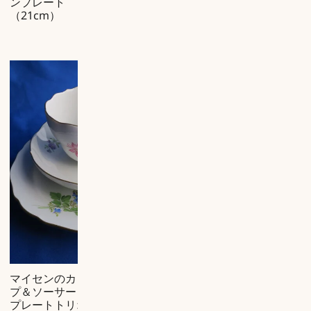
ンプレート
（21cm）
-33%
マイセンのカッ
マイセンのコバ
¥
43,725
(税
プ＆ソーサーと
ルトブループレ
¥
込）
プレートトリオ
ート