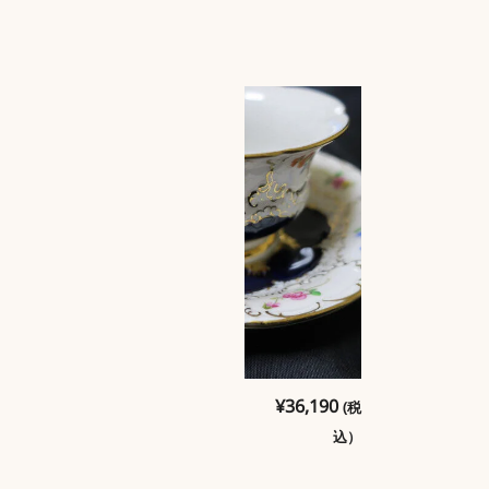
65,780
(税
マイセンのカッ
¥
36,190
(税
プ＆ソーサーBフ
込）
込）
ォーム