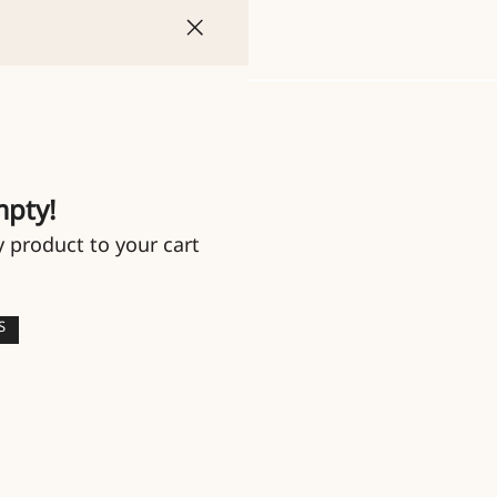
mpty!
y product to your cart
S