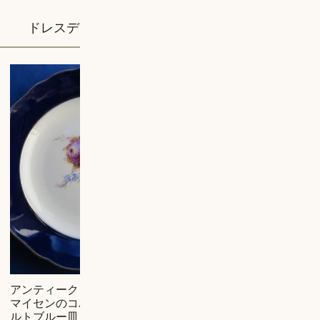
ドレスデン (1)
マイセン (38)
アンティーク・
シルエットが美
¥
129,500
¥
マイセンのコバ
しいマイセンプ
ルトブルー皿
レート（18cm）