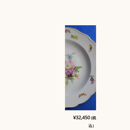
マイセンプレー
¥
75,790
¥
32,450
(税
ト・表情豊かな5
元
現
51,040
(税
込）
つ花シリーズ