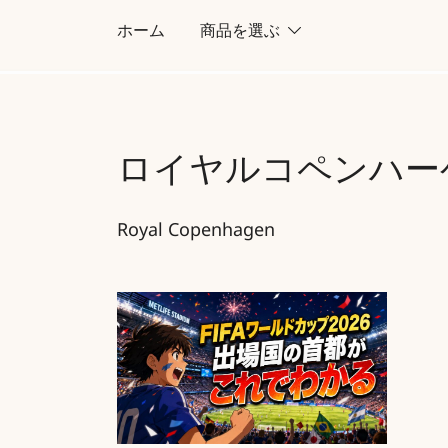
コ
ホーム
商品を選ぶ
ン
テ
ン
ツ
ロイヤルコペンハー
に
ス
キ
Royal Copenhagen
ッ
プ