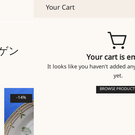
Your Cart
貴人たちのマイセン
ゲン
Your cart is e
It looks like you haven't added an
yet.
BROWSE PRODUCT
-14%