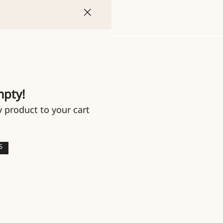
mpty!
y product to your cart
S