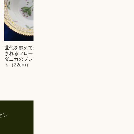
世代を超えて愛
¥
162,800
されるフローラ
元
現
¥
139,370
ダニカのプレー
ト（22cm）
の
在
(税込）
価
の
格
価
は
格
¥162,800
は
で
¥139,370
し
で
セン
お買い物カゴ
た。
す。
マイアカウント