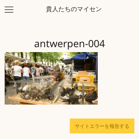
コ
貴人たちのマイセン
ン
テ
ン
ツ
antwerpen-004
に
ス
キ
ッ
プ
サイトエラーを報告する