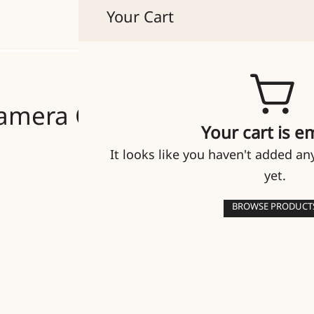
Your Cart
貴人たちのマイセン
Camera Comparison
Your cart is e
It looks like you haven't added an
yet.
BROWSE PRODUCT