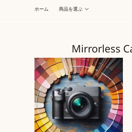
コ
ホーム
商品を選ぶ
ン
テ
ン
ツ
Mirrorless 
に
ス
キ
ッ
プ