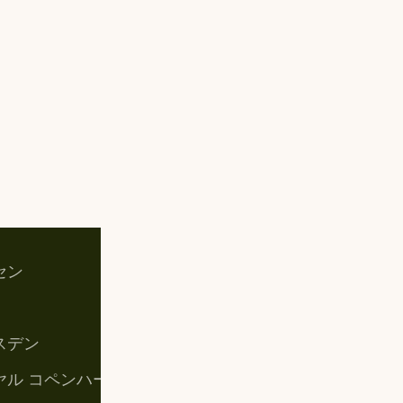
セン
お買い物カゴ
マイアカウント
スデン
購入手続き
ヤル コペンハーゲン
特定商取引法に基づく表