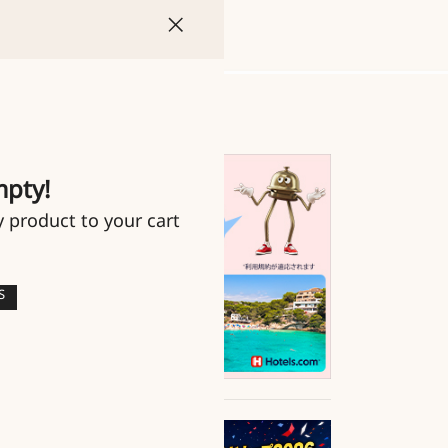
mpty!
y product to your cart
S