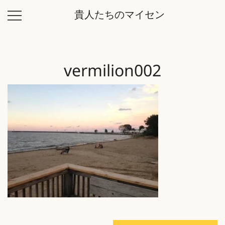
コ
貴人たちのマイセン
ン
テ
ン
ツ
vermilion002
に
ス
キ
ッ
プ