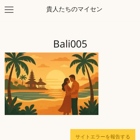
コ
貴人たちのマイセン
ン
テ
ン
ツ
Bali005
に
ス
キ
ッ
プ
サイトエラーを報告する