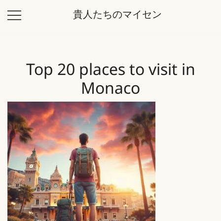
コ
貴人たちのマイセン
ン
テ
ン
ツ
Top 20 places to visit in
に
ス
Monaco
キ
ッ
プ