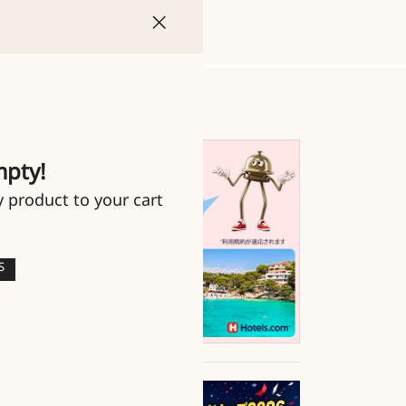
mpty!
y product to your cart
S