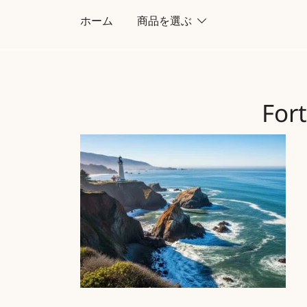
コ
ホーム
商品を選ぶ
ン
テ
ン
ツ
For
に
ス
キ
ッ
プ