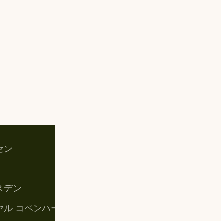
セン
お買い物カゴ
マイアカウント
スデン
購入手続き
ヤル コペンハーゲン
特定商取引法に基づく表