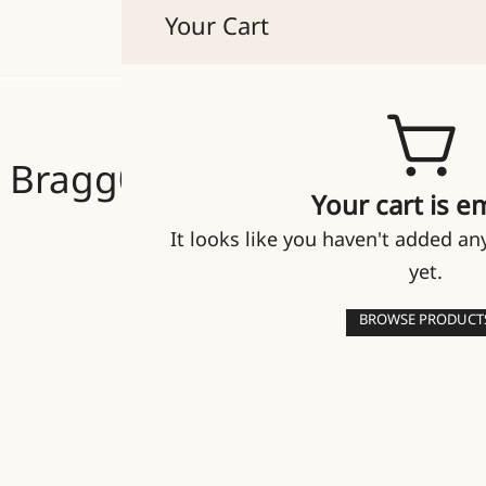
Your Cart
貴人たちのマイセン
t Bragg006
Your cart is e
It looks like you haven't added an
yet.
BROWSE PRODUCT