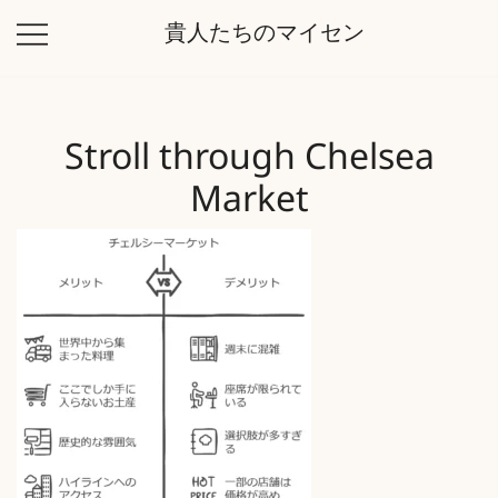
コ
貴人たちのマイセン
ン
テ
ン
ツ
Stroll through Chelsea
に
ス
Market
キ
ッ
プ