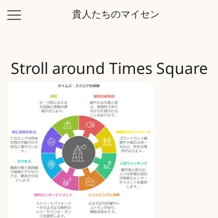
コ
貴人たちのマイセン
ン
テ
ン
ツ
Stroll around Times Square
に
ス
キ
ッ
プ