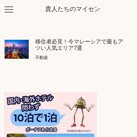
コ
貴人たちのマイセン
ン
テ
ン
ツ
移住者必見！今マレーシアで最もア
に
ツい人気エリア7選
ス
キ
不動産
ッ
プ