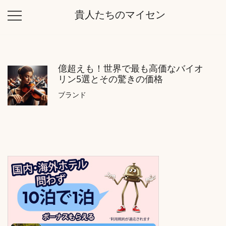
コ
貴人たちのマイセン
ン
テ
ン
ツ
億超えも！世界で最も高価なバイオ
に
リン5選とその驚きの価格
ス
キ
ブランド
ッ
プ