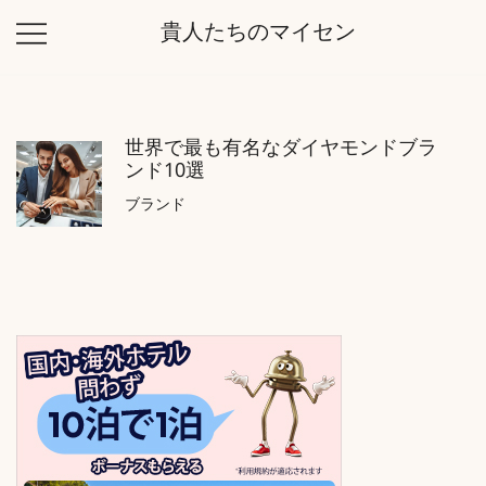
コ
貴人たちのマイセン
ン
テ
ン
ツ
世界で最も有名なダイヤモンドブラ
に
ンド10選
ス
キ
ブランド
ッ
プ