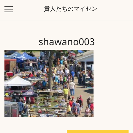
コ
貴人たちのマイセン
ン
テ
ン
ツ
shawano003
に
ス
キ
ッ
プ