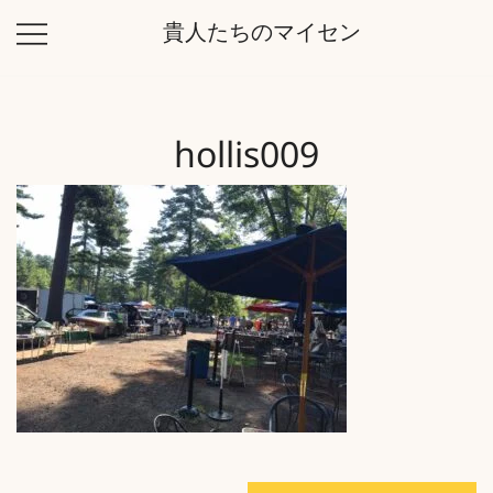
コ
貴人たちのマイセン
ン
テ
ン
ツ
hollis009
に
ス
キ
ッ
プ