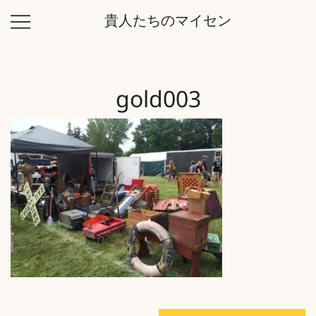
コ
貴人たちのマイセン
ン
テ
ン
ツ
gold003
に
ス
キ
ッ
プ