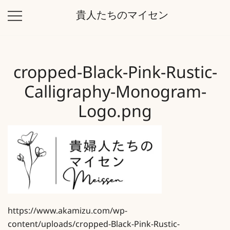
コ
貴人たちのマイセン
ン
テ
ン
ツ
cropped-Black-Pink-Rustic-
に
ス
Calligraphy-Monogram-
キ
Logo.png
ッ
プ
https://www.akamizu.com/wp-
content/uploads/cropped-Black-Pink-Rustic-