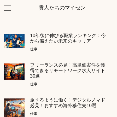
コ
貴人たちのマイセン
ン
テ
ン
ツ
10年後に伸びる職業ランキング：今
に
から備えたい未来のキャリア
ス
キ
仕事
ッ
プ
フリーランス必見！高単価案件を獲
得できるリモートワーク求人サイト
30選
仕事
旅するように働く！デジタルノマド
必見！おすすめ海外移住先10選
仕事