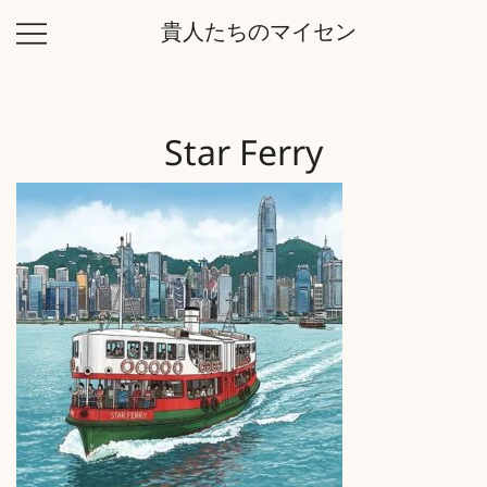
コ
貴人たちのマイセン
ン
テ
ン
ツ
Star Ferry
に
ス
キ
ッ
プ