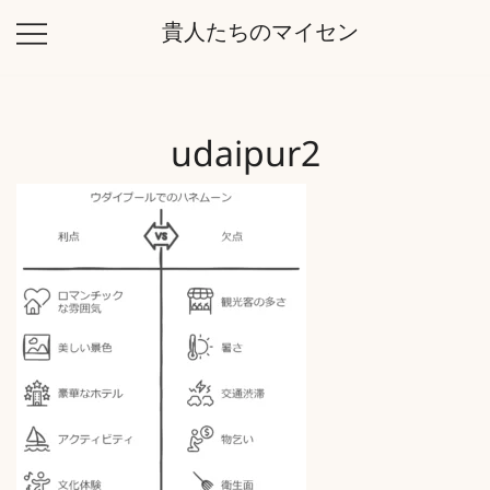
コ
貴人たちのマイセン
ン
テ
ン
ツ
udaipur2
に
ス
キ
ッ
プ