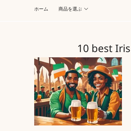
コ
ホーム
商品を選ぶ
ン
テ
ン
ツ
10 best Ir
に
ス
キ
ッ
プ