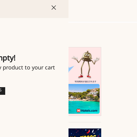
mpty!
y product to your cart
S