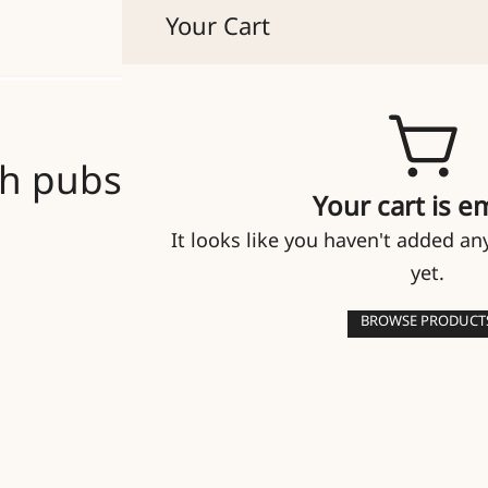
Your Cart
貴人たちのマイセン
ish pubs in London
Your cart is e
It looks like you haven't added an
yet.
BROWSE PRODUCT