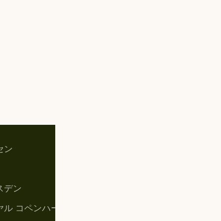
セン
お買い物カゴ
マイアカウント
スデン
購入手続き
ヤル コペンハーゲン
特定商取引法に基づく表