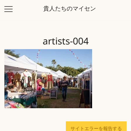
コ
貴人たちのマイセン
ン
テ
ン
ツ
artists-004
に
ス
キ
ッ
プ
サイトエラーを報告する