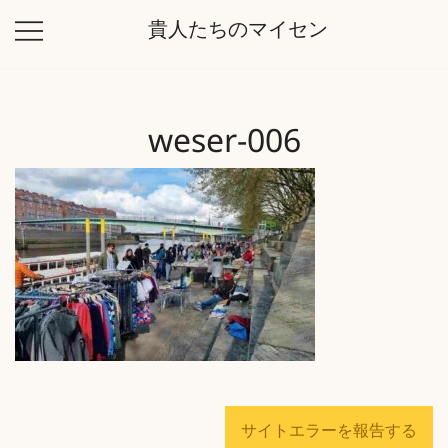
コ
貴人たちのマイセン
ン
テ
ン
ツ
weser-006
に
ス
キ
ッ
プ
サイトエラーを報告する